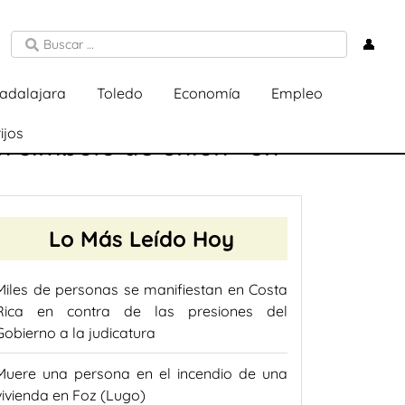
👤
adalajara
Toledo
Economía
Empleo
ijos
n símbolo de unión» en
Lo Más Leído Hoy
Miles de personas se manifiestan en Costa
Rica en contra de las presiones del
Gobierno a la judicatura
Muere una persona en el incendio de una
vivienda en Foz (Lugo)