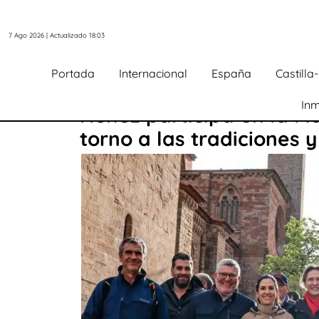
7 Ago 2026 | Actualizado 18:03
Portada
Internacional
España
Castill
Inm
Núñez participa en la M
torno a las tradiciones y