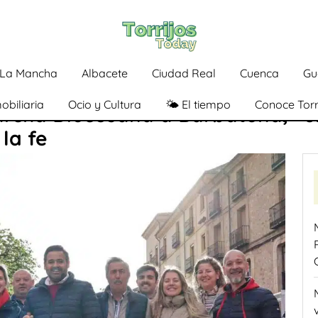
a-La Mancha
Albacete
Ciudad Real
Cuenca
Gu
obiliaria
Ocio y Cultura
🌤️ El tiempo
Conoce Torr
archa Diocesana a Barbatona, «u
 la fe