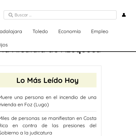
👤
adalajara
Toledo
Economía
Empleo
ijos
e la Alcaldía de Azuqueca
Lo Más Leído Hoy
Muere una persona en el incendio de una
vivienda en Foz (Lugo)
Miles de personas se manifiestan en Costa
Rica en contra de las presiones del
Gobierno a la judicatura