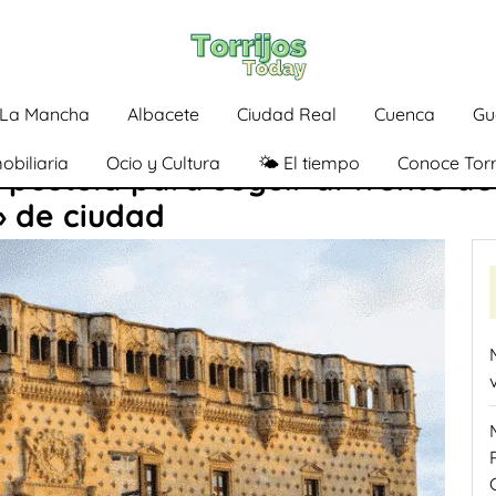
a-La Mancha
Albacete
Ciudad Real
Cuenca
Gu
obiliaria
Ocio y Cultura
🌤️ El tiempo
Conoce Torr
 postula para seguir al frente d
» de ciudad