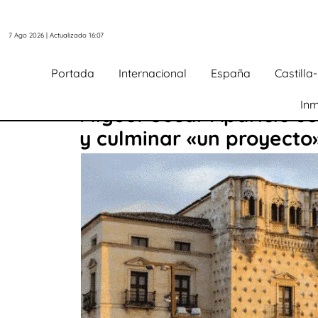
7 Ago 2026 | Actualizado 16:07
Portada
Internacional
España
Castill
Inm
Miguel Óscar Aparicio se
y culminar «un proyecto