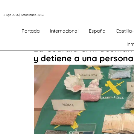
6 Ago 2026 | Actualizado 20:38
Portada
Internacional
España
Castill
Inm
La Guardia Civil desman
y detiene a una persona