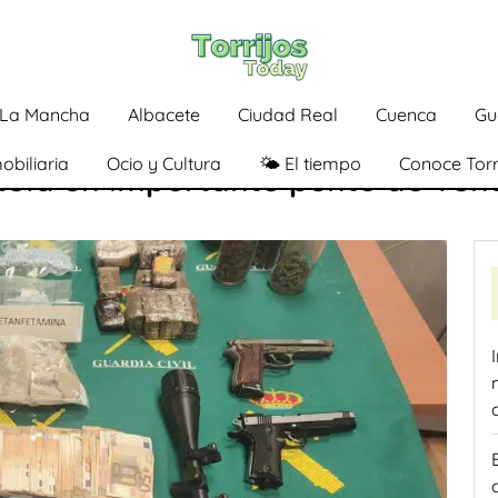
a-La Mancha
Albacete
Ciudad Real
Cuenca
Gu
obiliaria
Ocio y Cultura
🌤️ El tiempo
Conoce Torr
tela un importante punto de ven