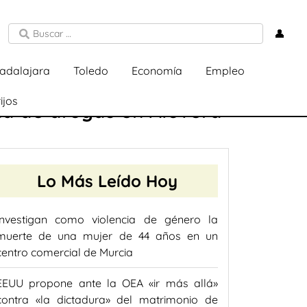
👤
adalajara
Toledo
Economía
Empleo
ijos
ta de drogas en Alovera
Lo Más Leído Hoy
Investigan como violencia de género la
muerte de una mujer de 44 años en un
centro comercial de Murcia
EEUU propone ante la OEA «ir más allá»
contra «la dictadura» del matrimonio de