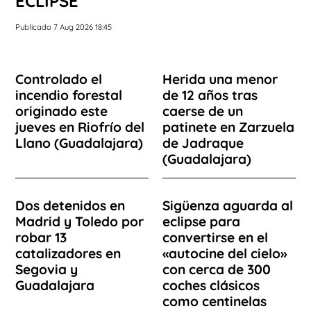
ECLIPSE
Publicado 7 Aug 2026 18:45
Controlado el
Herida una menor
incendio forestal
de 12 años tras
originado este
caerse de un
jueves en Riofrío del
patinete en Zarzuela
Llano (Guadalajara)
de Jadraque
(Guadalajara)
Dos detenidos en
Sigüenza aguarda al
Madrid y Toledo por
eclipse para
robar 13
convertirse en el
catalizadores en
«autocine del cielo»
Segovia y
con cerca de 300
Guadalajara
coches clásicos
como centinelas