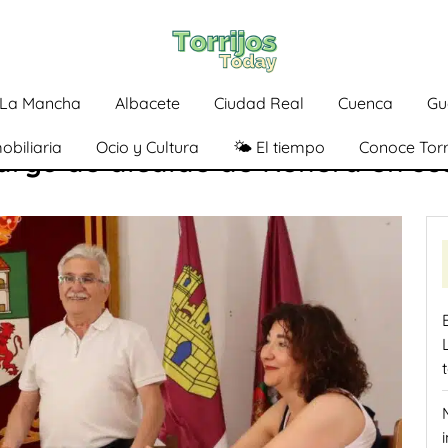
a-La Mancha
Albacete
Ciudad Real
Cuenca
Gu
obiliaria
Ocio y Cultura
🌤️ El tiempo
Conoce Torr
argo de alcalde de Renera en sus