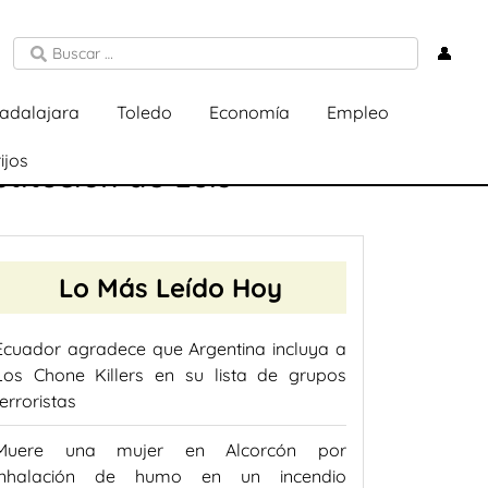
👤
adalajara
Toledo
Economía
Empleo
ijos
titución de Luis
Lo Más Leído Hoy
Ecuador agradece que Argentina incluya a
Los Chone Killers en su lista de grupos
terroristas
Muere una mujer en Alcorcón por
inhalación de humo en un incendio