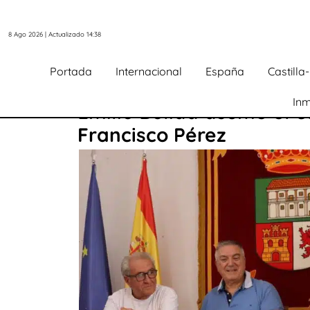
8 Ago 2026 | Actualizado 14:38
Portada
Internacional
España
Castill
Inm
Emilio Bolida asume el c
Francisco Pérez