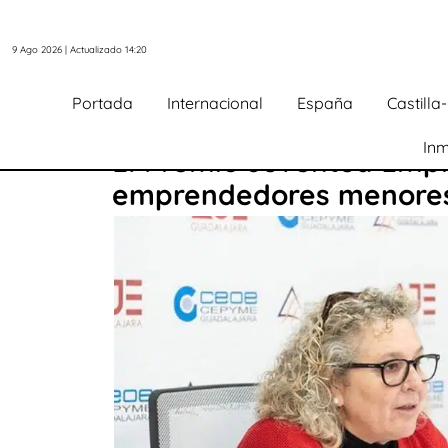
9 Ago 2026 | Actualizado 14:20
Portada
Internacional
España
Castill
Inm
El Premio Juventud Empr
emprendedores menores