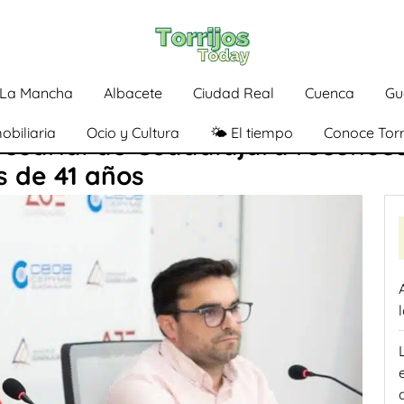
a-La Mancha
Albacete
Ciudad Real
Cuenca
Gu
obiliaria
Ocio y Cultura
🌤️ El tiempo
Conoce Torr
esarial de Guadalajara reconoce
 de 41 años