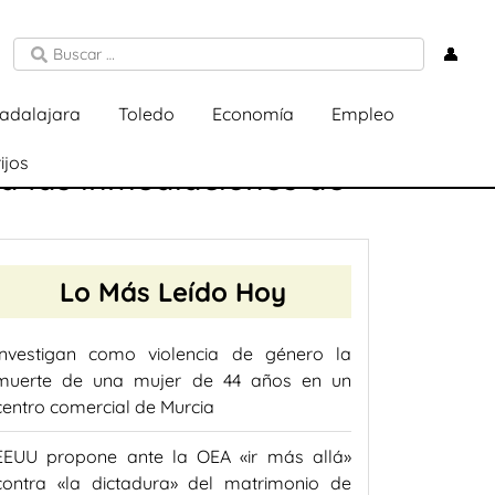
👤
adalajara
Toledo
Economía
Empleo
ijos
 a las inmediaciones de
Lo Más Leído Hoy
Investigan como violencia de género la
muerte de una mujer de 44 años en un
centro comercial de Murcia
EEUU propone ante la OEA «ir más allá»
contra «la dictadura» del matrimonio de