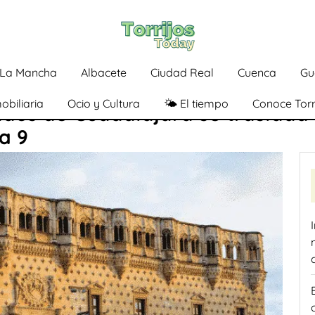
a-La Mancha
Albacete
Ciudad Real
Cuenca
Gu
obiliaria
Ocio y Cultura
🌤️ El tiempo
Conoce Torr
bados de Guadalajara se traslada
a 9