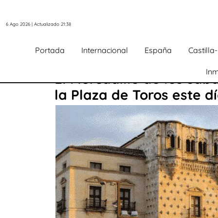
6 Ago 2026 | Actualizado 21:38
Portada
Internacional
España
Castill
Inm
El Mercadillo de los sá
la Plaza de Toros este dí