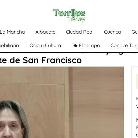
a-La Mancha
Albacete
Ciudad Real
Cuenca
Gu
obiliaria
Ocio y Cultura
🌤️ El tiempo
Conoce Torr
los escritos de Junta al juzgado
rte de San Francisco