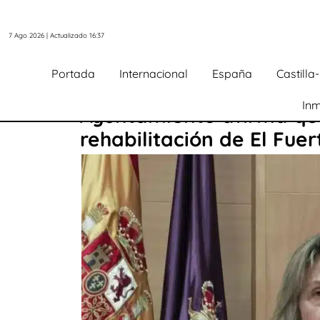
7 Ago 2026 | Actualizado 16:37
Portada
Internacional
España
Castill
Inm
Ayuntamiento afirma que 
rehabilitación de El Fue