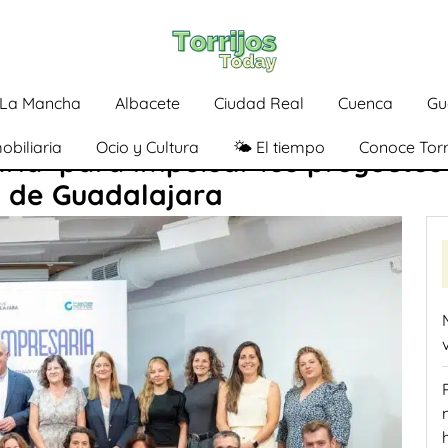
a-La Mancha
Albacete
Ciudad Real
Cuenca
Gu
obiliaria
Ocio y Cultura
🌤️ El tiempo
Conoce Torr
ria’ para impulsar los proyectos
 de Guadalajara