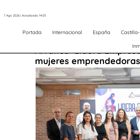
7 Ago 2026 | Actualizado 14:05
Portada
Internacional
España
Castill
Inm
Arranca ‘Lidera Empresa
mujeres emprendedoras