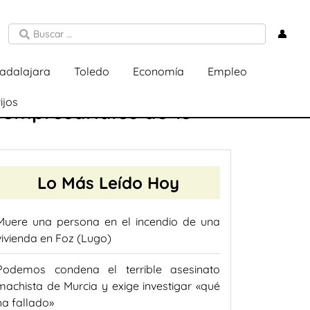
👤
adalajara
Toledo
Economía
Empleo
ijos
 empresariales de 15
Lo Más Leído Hoy
Muere una persona en el incendio de una
vivienda en Foz (Lugo)
Podemos condena el terrible asesinato
machista de Murcia y exige investigar «qué
ha fallado»