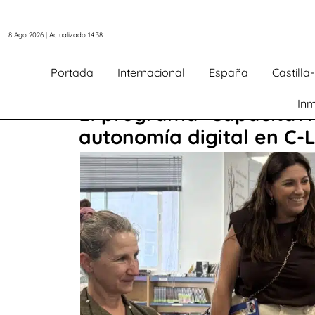
8 Ago 2026 | Actualizado 14:38
Portada
Internacional
España
Castill
Inm
El programa ‘CapacitaT
autonomía digital en C-