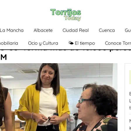
a-La Mancha
Albacete
Ciudad Real
Cuenca
Gu
obiliaria
Ocio y Cultura
🌤️ El tiempo
Conoce Torr
IC+55’ forma más de 10.000 per
LM