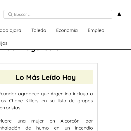
👤
adalajara
Toledo
Economía
Empleo
ijos
sonas mayores en
Lo Más Leído Hoy
Ecuador agradece que Argentina incluya a
Los Chone Killers en su lista de grupos
terroristas
Muere una mujer en Alcorcón por
inhalación de humo en un incendio