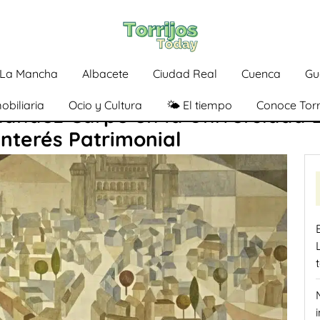
a-La Mancha
Albacete
Ciudad Real
Cuenca
Gu
obiliaria
Ocio y Cultura
🌤️ El tiempo
Conoce Torr
nández Carpe en la Universidad 
nterés Patrimonial