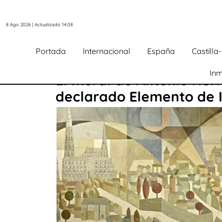
8 Ago 2026 | Actualizado 14:08
Portada
Internacional
España
Castill
Inm
El mural de Antonio Her
declarado Elemento de I