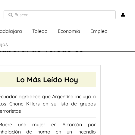
👤
adalajara
Toledo
Economía
Empleo
ijos
Laboral de Toledo es
Lo Más Leído Hoy
Ecuador agradece que Argentina incluya a
Los Chone Killers en su lista de grupos
terroristas
Muere una mujer en Alcorcón por
inhalación de humo en un incendio