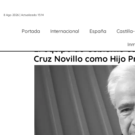
8 Ago 2026 | Actualizado 15:14
Portada
Internacional
España
Castill
Inm
El equipo de Gobierno 
Cruz Novillo como Hijo P