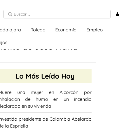
👤
adalajara
Toledo
Economía
Empleo
ijos
iento de José María
Lo Más Leído Hoy
Muere una mujer en Alcorcón por
inhalación de humo en un incendio
declarado en su vivienda
Investido presidente de Colombia Abelardo
de la Espriella