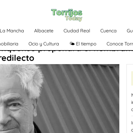
a-La Mancha
Albacete
Ciudad Real
Cuenca
Gu
obiliaria
Ocio y Cultura
🌤️ El tiempo
Conoce Torr
conquense propondrá el nombram
redilecto