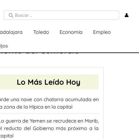
👤
adalajara
Toledo
Economía
Empleo
ijos
iento del comercio
Lo Más Leído Hoy
Arde una nave con chatarra acumulada en
la zona de la Hípica en la capital
La guerra de Yemen se recrudece en Marib,
el reducto del Gobierno más próximo a la
capital