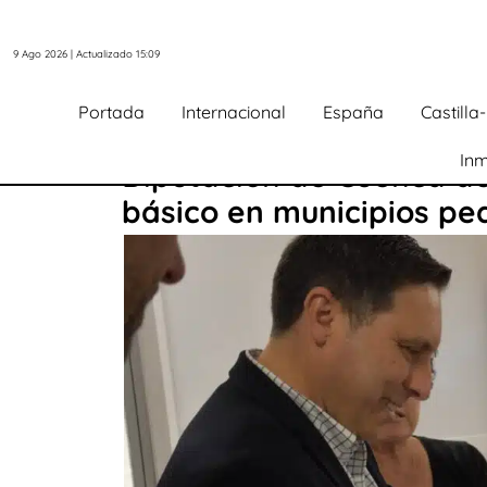
9 Ago 2026 | Actualizado 15:09
Portada
Internacional
España
Castill
Inm
Diputación de Cuenca de
básico en municipios pe