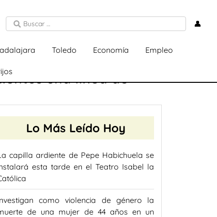
👤
adalajara
Toledo
Economía
Empleo
ijos
ientos una línea de
Lo Más Leído Hoy
La capilla ardiente de Pepe Habichuela se
instalará esta tarde en el Teatro Isabel la
Católica
Investigan como violencia de género la
muerte de una mujer de 44 años en un