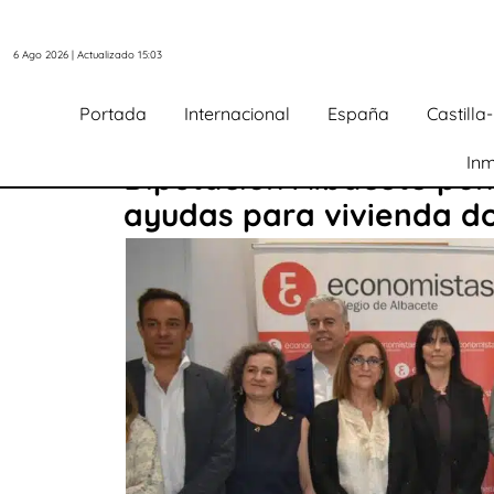
6 Ago 2026 | Actualizado 15:03
Portada
Internacional
España
Castill
Inm
Diputación Albacete pon
ayudas para vivienda do