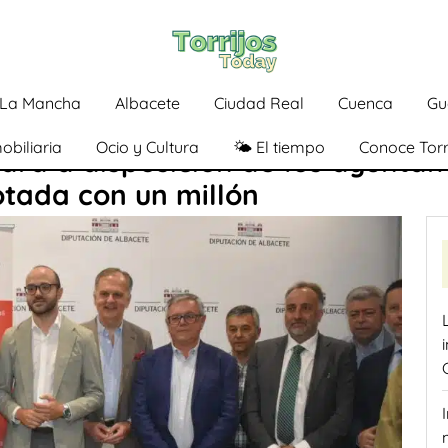
a-La Mancha
Albacete
Ciudad Real
Cuenca
Gu
obiliaria
Ocio y Cultura
🌤️ El tiempo
Conoce Torr
drá a disposición de los ayuntam
tada con un millón