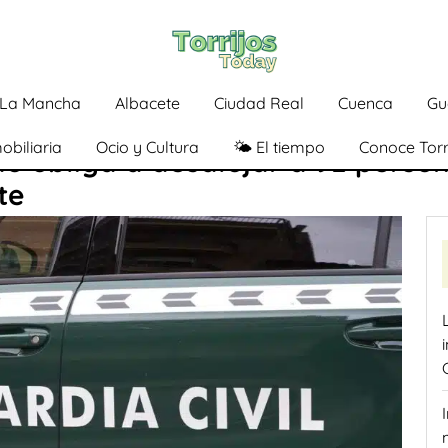
a-La Mancha
Albacete
Ciudad Real
Cuenca
Gu
obiliaria
Ocio y Cultura
🌤️ El tiempo
Conoce Torr
do obliga a desalojar a 92 perso
te