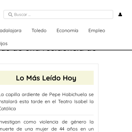
👤
adalajara
Toledo
Economía
Empleo
ijos
nas de una residencia de
Lo Más Leído Hoy
La capilla ardiente de Pepe Habichuela se
instalará esta tarde en el Teatro Isabel la
Católica
Investigan como violencia de género la
muerte de una mujer de 44 años en un