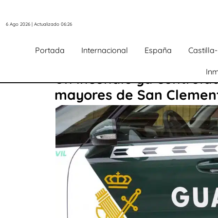
6 Ago 2026 | Actualizado 06:26
Portada
Internacional
España
Castill
Inm
Un incendio ya controla
mayores de San Clemen