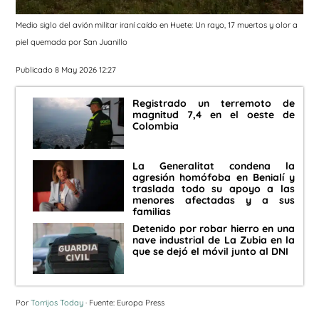
Medio siglo del avión militar iraní caído en Huete: Un rayo, 17 muertos y olor a
piel quemada por San Juanillo
Publicado 8 May 2026 12:27
Registrado un terremoto de
magnitud 7,4 en el oeste de
Colombia
La Generalitat condena la
agresión homófoba en Benialí y
traslada todo su apoyo a las
menores afectadas y a sus
familias
Detenido por robar hierro en una
nave industrial de La Zubia en la
que se dejó el móvil junto al DNI
Por
Torrijos Today
· Fuente: Europa Press