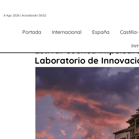
8 Ago 2026 | Actualizado 06:02
Portada
Internacional
España
Castill
Inm
Estival Cuenca impulsará
Laboratorio de Innovaci