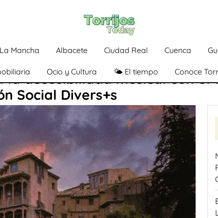
a-La Mancha
Albacete
Ciudad Real
Cuenca
Gu
obiliaria
Ocio y Cultura
🌤️ El tiempo
Conoce Torr
 la accesibilidad musical con el
ón Social Divers+s