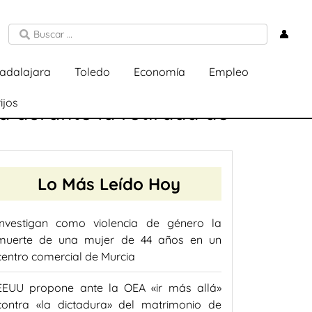
👤
adalajara
Toledo
Economía
Empleo
ijos
a durante la retirada de
Lo Más Leído Hoy
Investigan como violencia de género la
muerte de una mujer de 44 años en un
centro comercial de Murcia
EEUU propone ante la OEA «ir más allá»
contra «la dictadura» del matrimonio de