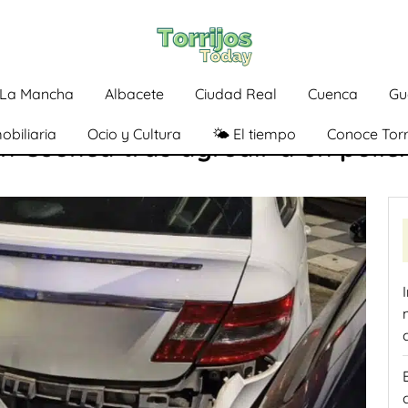
a-La Mancha
Albacete
Ciudad Real
Cuenca
Gu
obiliaria
Ocio y Cultura
🌤️ El tiempo
Conoce Torr
 Cuenca tras agredir a un policí