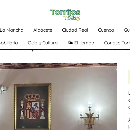
a-La Mancha
Albacete
Ciudad Real
Cuenca
Gu
obiliaria
Ocio y Cultura
🌤️ El tiempo
Conoce Torr
menor que vivía en su finca en S