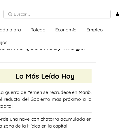
👤
adalajara
Toledo
Economía
Empleo
ijos
isante (Cuenca) niega
Lo Más Leído Hoy
La guerra de Yemen se recrudece en Marib,
el reducto del Gobierno más próximo a la
capital
Arde una nave con chatarra acumulada en
la zona de la Hípica en la capital