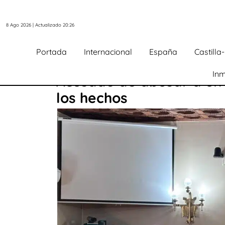
8 Ago 2026 | Actualizado 20:26
Portada
Internacional
España
Castill
Inm
Acusado de abusar a un 
los hechos