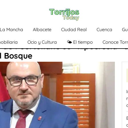
a-La Mancha
Albacete
Ciudad Real
Cuenca
Gu
obiliaria
Ocio y Cultura
🌤️ El tiempo
Conoce Torr
de Puertollano su «hipocresía» al
el Bosque