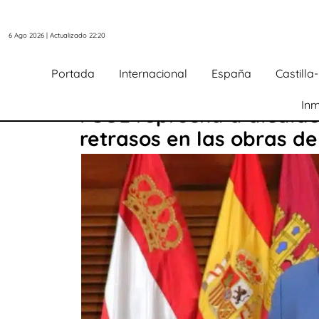
6 Ago 2026 | Actualizado 22:20
Portada
Internacional
España
Castill
Inm
PSOE reprocha a alcalde 
retrasos en las obras d