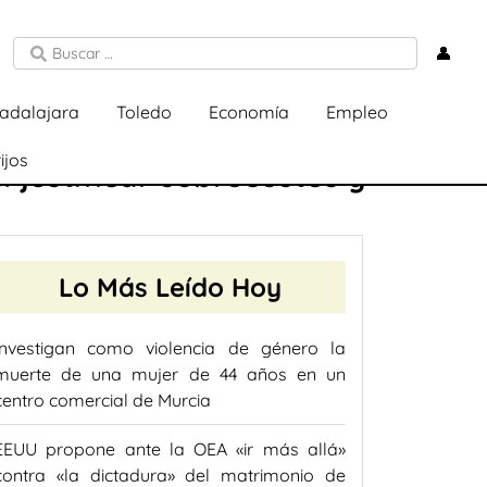
👤
adalajara
Toledo
Economía
Empleo
ijos
 justificar sobrecostes y
Lo Más Leído Hoy
Investigan como violencia de género la
muerte de una mujer de 44 años en un
centro comercial de Murcia
EEUU propone ante la OEA «ir más allá»
contra «la dictadura» del matrimonio de