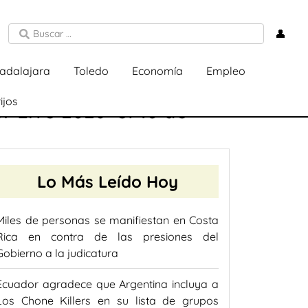
👤
adalajara
Toledo
Economía
Empleo
ijos
 Live 2026’ el 10 de
Lo Más Leído Hoy
Miles de personas se manifiestan en Costa
Rica en contra de las presiones del
Gobierno a la judicatura
Ecuador agradece que Argentina incluya a
Los Chone Killers en su lista de grupos