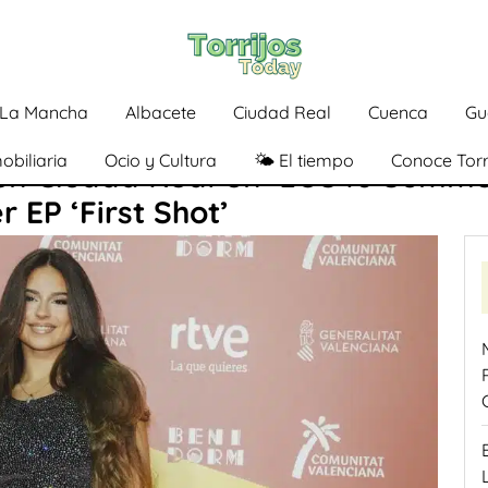
a-La Mancha
Albacete
Ciudad Real
Cuenca
Gu
obiliaria
Ocio y Cultura
🌤️ El tiempo
Conoce Torr
en Ciudad Real en ‘LOS40 Summer
r EP ‘First Shot’