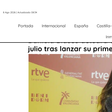
8 Ago 2026 | Actualizado 08:34
Portada
Internacional
España
Castill
Inm
Daniela Blasco actuará 
julio tras lanzar su prime