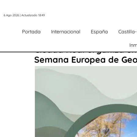
6 Ago 2026 | Actualizado 18:49
Portada
Internacional
España
Castill
Inm
Ciudad Real organiza un
Semana Europea de Geo