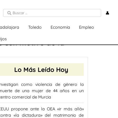
👤
adalajara
Toledo
Economía
Empleo
ijos
 con motivo de la
Lo Más Leído Hoy
Investigan como violencia de género la
muerte de una mujer de 44 años en un
centro comercial de Murcia
EEUU propone ante la OEA «ir más allá»
contra «la dictadura» del matrimonio de