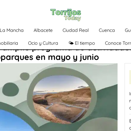
a-La Mancha
Albacete
Ciudad Real
Cuenca
Gu
obiliaria
Ocio y Cultura
🌤️ El tiempo
Conoce Torr
 amplio programa de actividades
parques en mayo y junio