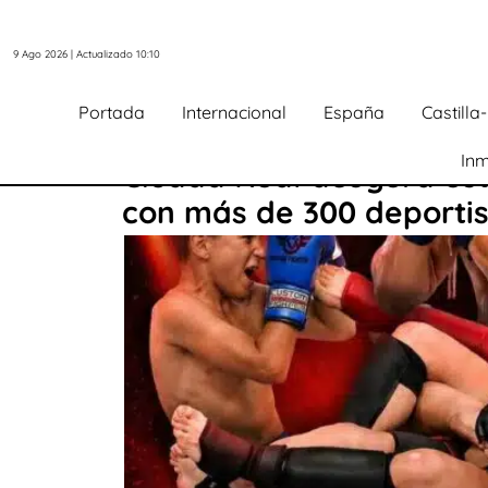
9 Ago 2026 | Actualizado 10:10
Portada
Internacional
España
Castill
Inm
Ciudad Real acogerá est
con más de 300 deporti