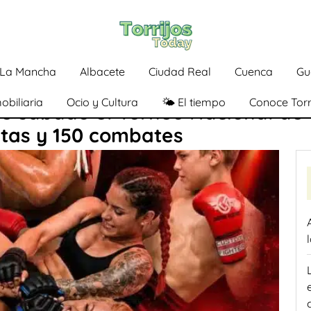
a-La Mancha
Albacete
Ciudad Real
Cuenca
Gu
obiliaria
Ocio y Cultura
🌤️ El tiempo
Conoce Torr
e sábado el Torneo Nacional de
stas y 150 combates