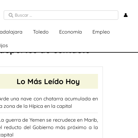
👤
adalajara
Toledo
Economía
Empleo
ijos
 deportes de contacto
Lo Más Leído Hoy
Arde una nave con chatarra acumulada en
la zona de la Hípica en la capital
La guerra de Yemen se recrudece en Marib,
el reducto del Gobierno más próximo a la
capital