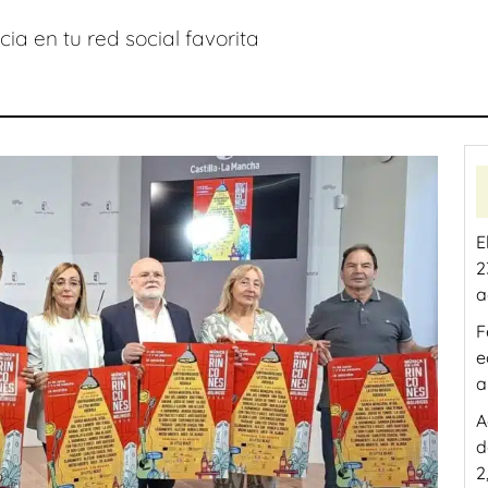
ia en tu red social favorita
E
2
a
F
e
a
A
d
2