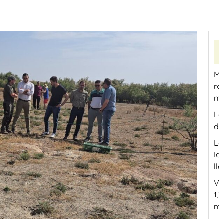
M
r
m
L
d
L
I
l
V
1
m