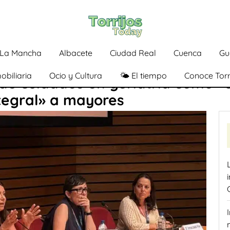
a-La Mancha
Albacete
Ciudad Real
Cuenca
Gu
obiliaria
Ocio y Cultura
🌤️ El tiempo
Conoce Torr
e cuidados en geriatría como «c
tegral» a mayores