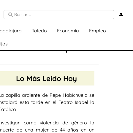
👤
adalajara
Toledo
Economía
Empleo
ijos
aso de interés» por ser
Lo Más Leído Hoy
La capilla ardiente de Pepe Habichuela se
instalará esta tarde en el Teatro Isabel la
Católica
Investigan como violencia de género la
muerte de una mujer de 44 años en un