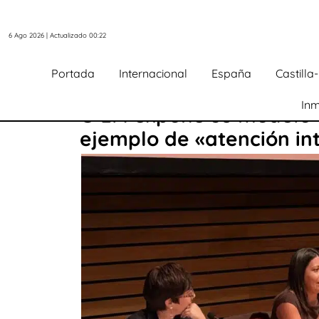
6 Ago 2026 | Actualizado 00:22
Portada
Internacional
España
Castill
Inm
C-LM expone su modelo d
ejemplo de «atención in