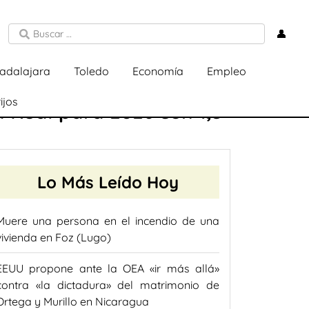
👤
adalajara
Toledo
Economía
Empleo
ijos
 Real para 2026 con 1,5
Lo Más Leído Hoy
Muere una persona en el incendio de una
vivienda en Foz (Lugo)
EEUU propone ante la OEA «ir más allá»
contra «la dictadura» del matrimonio de
Ortega y Murillo en Nicaragua