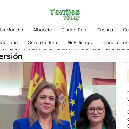
a-La Mancha
Albacete
Ciudad Real
Cuenca
Gu
obiliaria
Ocio y Cultura
🌤️ El tiempo
Conoce Torr
a del Plan de Caminos de Ciudad
ersión