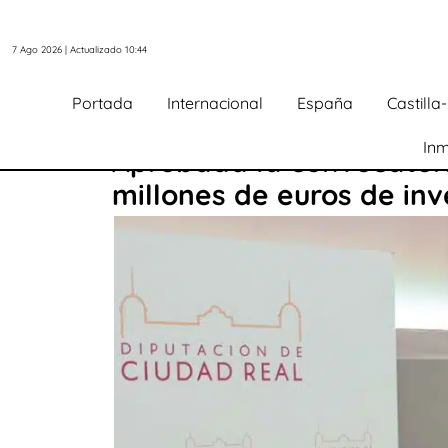
7 Ago 2026 | Actualizado 10:44
Portada
Internacional
España
Castill
Inm
Aprobada la convocatori
millones de euros de inv