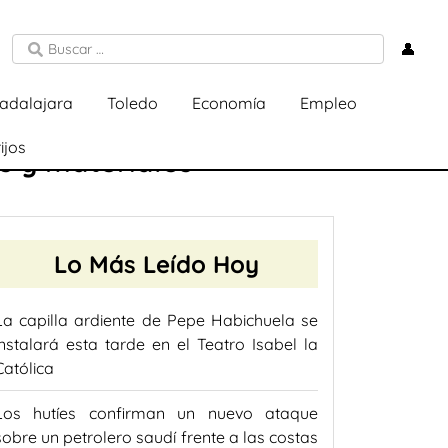
👤
adalajara
Toledo
Economía
Empleo
ijos
s y materiales
Lo Más Leído Hoy
La capilla ardiente de Pepe Habichuela se
instalará esta tarde en el Teatro Isabel la
Católica
Los hutíes confirman un nuevo ataque
sobre un petrolero saudí frente a las costas