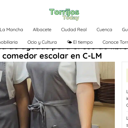
a-La Mancha
Albacete
Ciudad Real
Cuenca
Gu
obiliaria
Ocio y Cultura
🌤️ El tiempo
Conoce Torr
a de ayudas para el uso de libro
e comedor escolar en C-LM