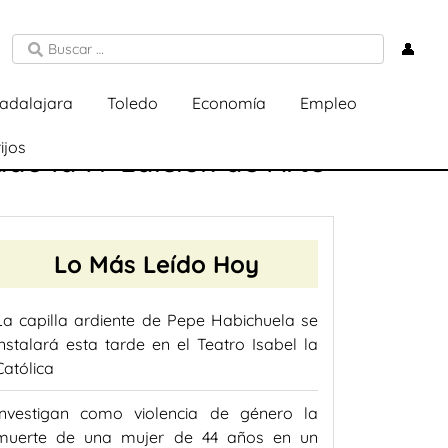
👤
adalajara
Toledo
Economía
Empleo
ijos
o la IV Edición de Arte
Lo Más Leído Hoy
La capilla ardiente de Pepe Habichuela se
instalará esta tarde en el Teatro Isabel la
Católica
Investigan como violencia de género la
muerte de una mujer de 44 años en un