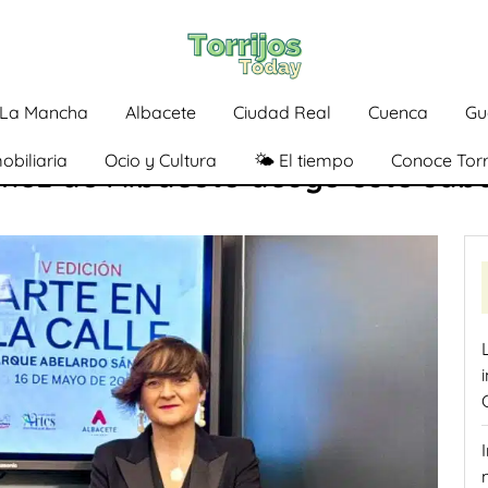
a-La Mancha
Albacete
Ciudad Real
Cuenca
Gu
obiliaria
Ocio y Cultura
🌤️ El tiempo
Conoce Torr
hez de Albacete acoge este sábad