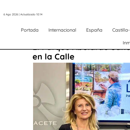
6 Ago 2026 | Actualizado 10:14
Portada
Internacional
España
Castill
Inm
El Parque Abelardo Sánc
en la Calle