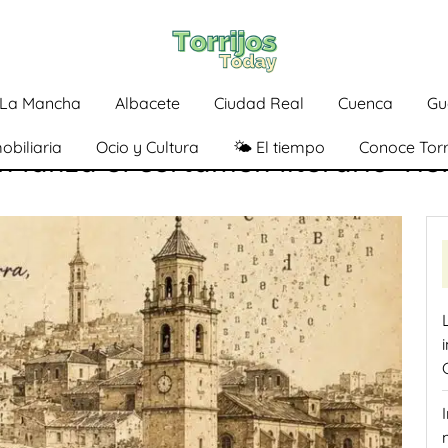
a-La Mancha
Albacete
Ciudad Real
Cuenca
Gu
obiliaria
Ocio y Cultura
🌤️ El tiempo
Conoce Torr
n lanza el certamen literario ‘He