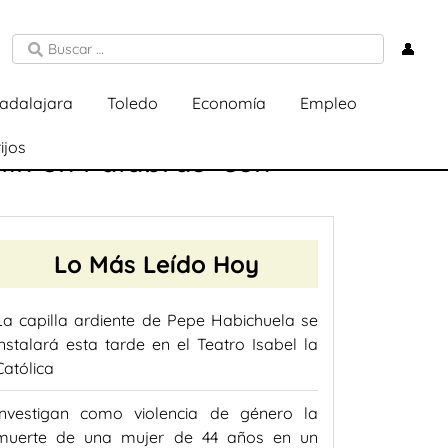
👤
adalajara
Toledo
Economía
Empleo
ijos
llín en Palabras’ con
Lo Más Leído Hoy
La capilla ardiente de Pepe Habichuela se
instalará esta tarde en el Teatro Isabel la
Católica
Investigan como violencia de género la
muerte de una mujer de 44 años en un