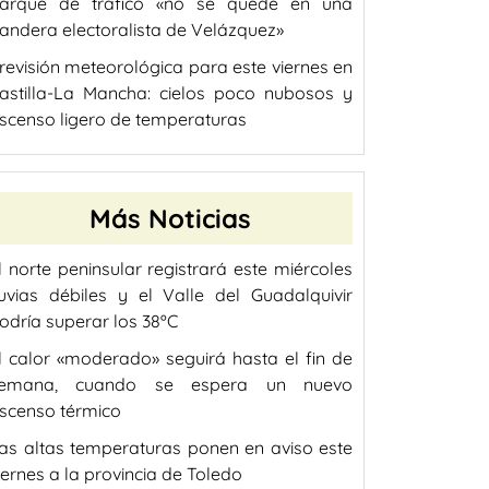
arque de tráfico «no se quede en una
andera electoralista de Velázquez»
revisión meteorológica para este viernes en
astilla-La Mancha: cielos poco nubosos y
scenso ligero de temperaturas
Más Noticias
l norte peninsular registrará este miércoles
luvias débiles y el Valle del Guadalquivir
odría superar los 38ºC
l calor «moderado» seguirá hasta el fin de
emana, cuando se espera un nuevo
scenso térmico
as altas temperaturas ponen en aviso este
iernes a la provincia de Toledo