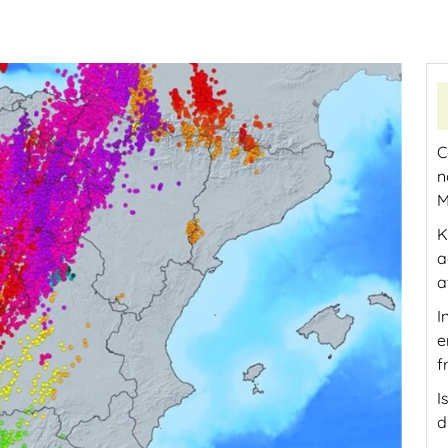
C
n
M
K
a
a
I
e
f
I
d