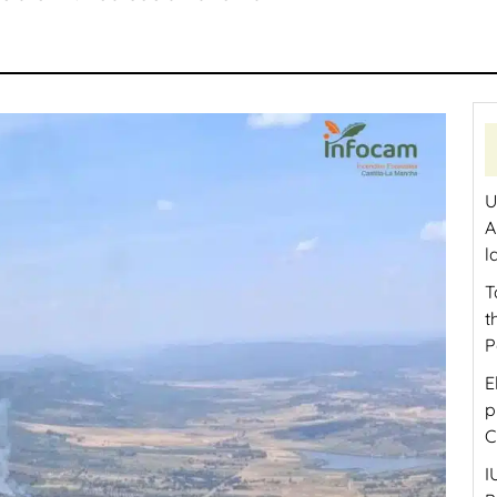
U
A
l
T
t
P
E
p
C
I