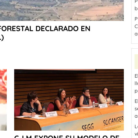
P
b
P
C
FORESTAL DECLARADO EN
a
)
E
l
p
E
s
a
L
v
C-LM EXPONE SU MODELO DE