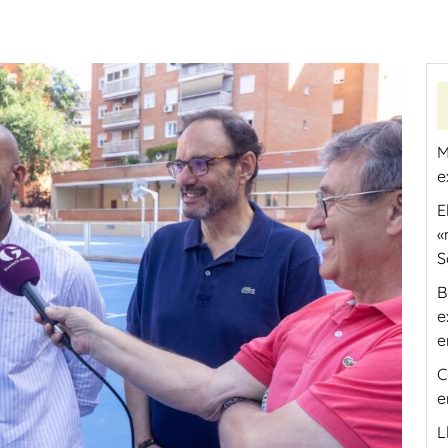
M
e
E
«
S
B
e
e
C
e
L