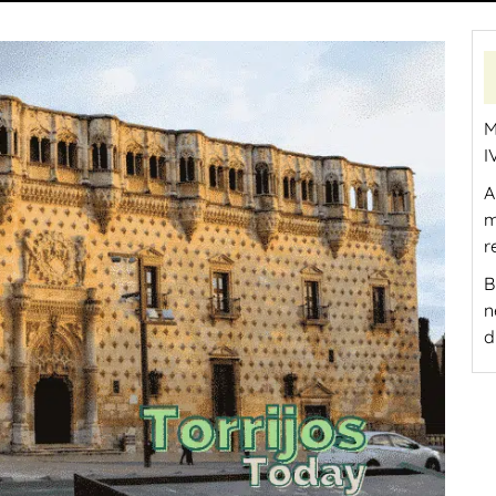
M
I
A
m
r
B
n
d